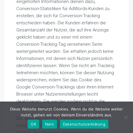
eingeholten Informationen dienen dazu,
Conversion-Statistiken für AdWords-Kunden zu
erstellen, die sich für Conversion-Tracking
entschieden haben. Die Kunden erfahren die
Gesamtanzahl der Nutzer, die auf ihre Anzeige
geklickt haben und zu einer mit einem
Conversion-Tracking-Tag versehenen Seite
weitergeleitet wurden. Sie erhalten jedoch keine
Informationen, mit denen sich Nutzer persönlich
identifizieren lassen. Wenn Sie nicht am Tracking
teilnehmen möchten, können Sie dieser Nutzung
widersprechen, indem Sie das Cookie des
Google Conversion-Trackings über ihren Internet-
Browser unter Nutzereinstellungen leicht
deaktivieren. Sie werden sodann nicht in die
Conversion-Tracking Statistiken aufgenommen.
Diese Website benutzt Cookies. Wenn du die Website weiter
nutzt, gehen wir von deinem Einverständnis aus.
Die Speicherung von “Conversion-Cookies”
OK
Nein
Datenschutzerklärung
erfolgt auf Grundlage von Art. 6 Abs. 1 lit. f
DSGVO. Der Websitebetreiber hat ein