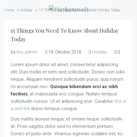
Home
Holiday
15 Things You Need To Know About Holiday Today
15 Things You Need To Know About Holiday
Today
by
tiny_admin
18. Oktober 2018
Holiday
0
Lorem ipsum dolor sit amet, consectetur adipiscing
elit. Duis mollis et sem sed sollicitudin. Donec non odio
neque. Aliquam hendrerit sollicitudin purus, quis rutrum
mi accumsan nec.
Quisque bibendum orci ac nibh
facilisis
, at malesuada orci congue. Nullam tempus
sollicitudin cursus. Ut et adipiscing erat. Curabitur
this is
a text link
libero tempus congue.
Duis mattis laoreet neque, et ornare neque sollicitudin
at. Proin sagittis dolor sed mi elementum pretium.
Donec et justo ante. Vivamus egestas sodales est, eu