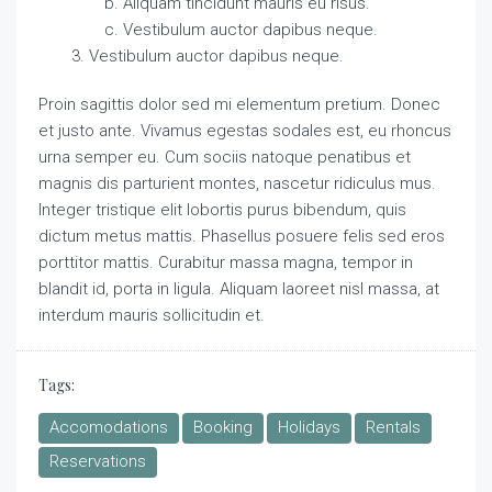
Aliquam tincidunt mauris eu risus.
Vestibulum auctor dapibus neque.
Vestibulum auctor dapibus neque.
Proin sagittis dolor sed mi elementum pretium. Donec
et justo ante. Vivamus egestas sodales est, eu rhoncus
urna semper eu. Cum sociis natoque penatibus et
magnis dis parturient montes, nascetur ridiculus mus.
Integer tristique elit lobortis purus bibendum, quis
dictum metus mattis. Phasellus posuere felis sed eros
porttitor mattis. Curabitur massa magna, tempor in
blandit id, porta in ligula. Aliquam laoreet nisl massa, at
interdum mauris sollicitudin et.
Tags:
Accomodations
Booking
Holidays
Rentals
Reservations