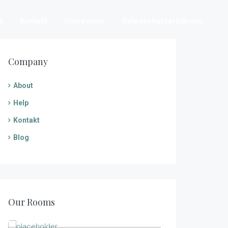
s
Kontakt
Impressum
Datenschutzerklärung
Company
About
Help
Kontakt
Blog
150.00
$
/night
Our Rooms
Robinson Room
159.00
$
1
1
2
/night