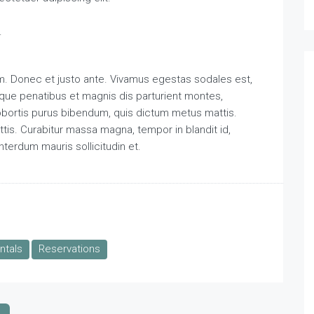
.
m. Donec et justo ante. Vivamus egestas sodales est,
ue penatibus et magnis dis parturient montes,
 lobortis purus bibendum, quis dictum metus mattis.
ttis. Curabitur massa magna, tempor in blandit id,
interdum mauris sollicitudin et.
ntals
Reservations