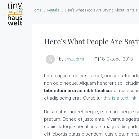
Home
Rentals
Here’s What People Are Saying About Rentals
Here’s What People Are Sayi
by
tiny_admin
18. Oktober 2018
Lorem ipsum dolor sit amet, consectetur adipi
non odio neque. Aliquam hendrerit sollicitud
bibendum orci ac nibh facilisis
, at malesua
et adipiscing erat. Curabitur
this is a text link
l
Duis mattis laoreet neque, et ornare neque so
pretium. Donec et justo ante. Vivamus eges
sociis natoque penatibus et magnis dis partur
elit lobortis purus bibendum, quis dictum met