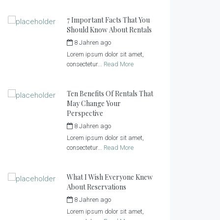
7 Important Facts That You
Should Know About Rentals
8 Jahren ago
by
tiny_admin
Lorem ipsum dolor sit amet,
consectetur...
Read More
Ten Benefits Of Rentals That
May Change Your
Perspective
8 Jahren ago
by
tiny_admin
Lorem ipsum dolor sit amet,
consectetur...
Read More
What I Wish Everyone Knew
About Reservations
8 Jahren ago
by
tiny_admin
Lorem ipsum dolor sit amet,