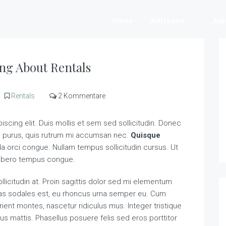
Home
Anfragen
Job
ng About Rentals
Rentals
2 Kommentare
scing elit. Duis mollis et sem sed sollicitudin. Donec
in purus, quis rutrum mi accumsan nec.
Quisque
da orci congue. Nullam tempus sollicitudin cursus. Ut
ibero tempus congue.
llicitudin at. Proin sagittis dolor sed mi elementum
tas sodales est, eu rhoncus urna semper eu. Cum
ient montes, nascetur ridiculus mus. Integer tristique
us mattis. Phasellus posuere felis sed eros porttitor