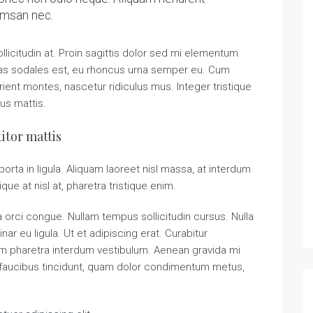
cumsan nec.
llicitudin at. Proin sagittis dolor sed mi elementum
tas sodales est, eu rhoncus urna semper eu. Cum
ient montes, nascetur ridiculus mus. Integer tristique
us mattis.
itor mattis
orta in ligula. Aliquam laoreet nisl massa, at interdum
tique at nisl at, pharetra tristique enim.
ada orci congue. Nullam tempus sollicitudin cursus. Nulla
nar eu ligula. Ut et adipiscing erat. Curabitur
am pharetra interdum vestibulum. Aenean gravida mi
 a faucibus tincidunt, quam dolor condimentum metus,