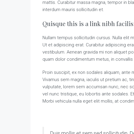
mattis. Curabitur massa magna, tempor in blandi
interdum mauris sollicitudin et.
Quisque this is a link nibh facili
Nullam tempus sollicitudin cursus. Nulla elit m
Ut et adipiscing erat. Curabitur adipiscing e
vestibulum. Aenean gravida mi non aliquet port
quam dolor condimentum metus, in convallis li
Proin suscipit, ex non sodales aliquam, ante ma
Vivamus sem magna, iaculis ut pretium ac, ti
vulputate, lorem sem accumsan nunc, nec scel
vel nunc tristique, eu lobortis ante sodales. E
Morbi vehicula nulla eget elit mollis, at cond
Duis mollis et sem sed sollicitudin. 