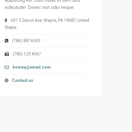
adipiscing elit. Duis mollis et sem sed
sollicitudin. Donec non odio neque.
601 S Devon Ave, Wayne, PA 19087, United
States
(786) 987 6543
(786) 123 4567
homey@email.com
Contact us