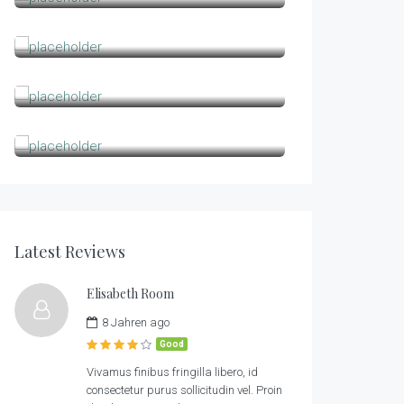
Clementine Room
105.00
$
1
1
2
/night
Franklin Room
399.00
$
1
1
2
/night
Elisabeth Room
1
1
2
Latest Reviews
Elisabeth Room
8 Jahren ago
Good
Vivamus finibus fringilla libero, id
consectetur purus sollicitudin vel. Proin