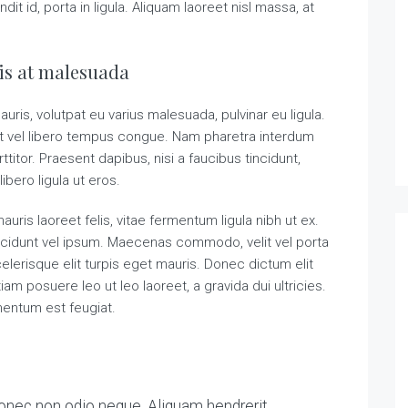
t id, porta in ligula. Aliquam laoreet nisl massa, at
sis at malesuada
auris, volutpat eu varius malesuada, pulvinar eu ligula.
rat vel libero tempus congue. Nam pharetra interdum
titor. Praesent dapibus, nisi a faucibus tincidunt,
bero ligula ut eros.
uris laoreet felis, vitae fermentum ligula nibh ut ex.
ncidunt vel ipsum. Maecenas commodo, velit vel porta
erisque elit turpis eget mauris. Donec dictum elit
tiam posuere leo ut leo laoreet, a gravida dui ultricies.
imentum est feugiat.
Donec non odio neque. Aliquam hendrerit