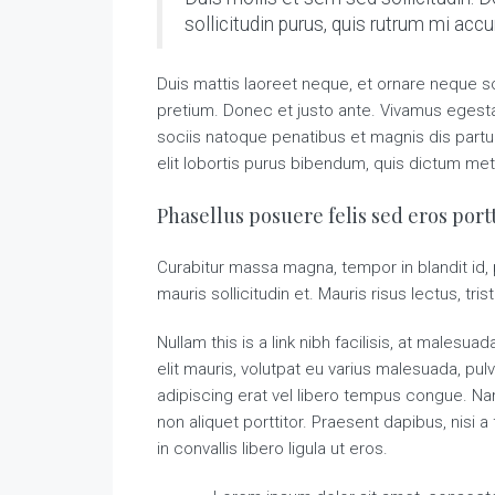
sollicitudin purus, quis rutrum mi ac
Duis mattis laoreet neque, et ornare neque so
pretium. Donec et justo ante. Vivamus eges
sociis natoque penatibus et magnis dis partur
elit lobortis purus bibendum, quis dictum met
Phasellus posuere felis sed eros portt
Curabitur massa magna, tempor in blandit id, p
mauris sollicitudin et. Mauris risus lectus, tris
Nullam this is a link nibh facilisis, at malesu
elit mauris, volutpat eu varius malesuada, pulvi
adipiscing erat vel libero tempus congue. N
non aliquet porttitor. Praesent dapibus, nisi
in convallis libero ligula ut eros.