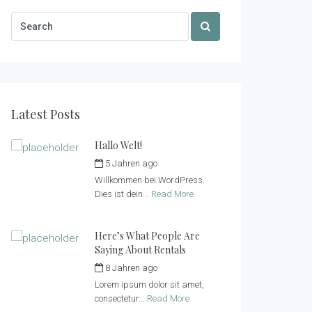
Latest Posts
Hallo Welt!
5 Jahren ago
by
tiny_admin
Willkommen bei WordPress.
Dies ist dein...
Read More
Here’s What People Are
Saying About Rentals
8 Jahren ago
by
tiny_admin
Lorem ipsum dolor sit amet,
consectetur...
Read More