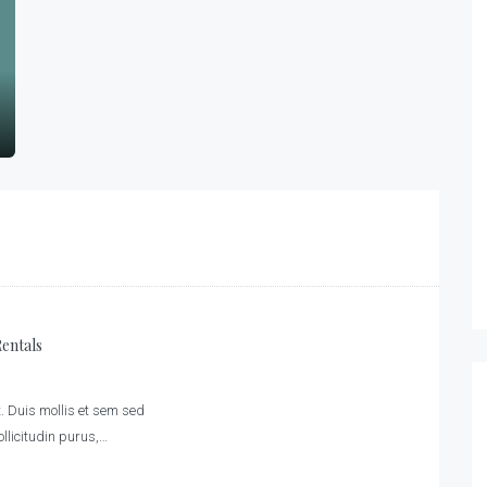
entals
. Duis mollis et sem sed
ollicitudin purus,…