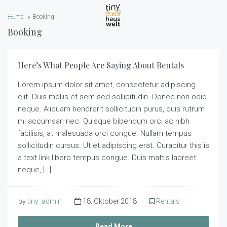
Home
Booking
Booking
Here’s What People Are Saying About Rentals
Lorem ipsum dolor sit amet, consectetur adipiscing
elit. Duis mollis et sem sed sollicitudin. Donec non odio
neque. Aliquam hendrerit sollicitudin purus, quis rutrum
mi accumsan nec. Quisque bibendum orci ac nibh
facilisis, at malesuada orci congue. Nullam tempus
sollicitudin cursus. Ut et adipiscing erat. Curabitur this is
a text link libero tempus congue. Duis mattis laoreet
neque, […]
by
tiny_admin
18. Oktober 2018
Rentals
Read More