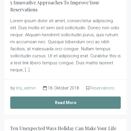
5 Innovative Approaches To Improve Your
Reservations
Lorem ipsum dolor sit amet, consectetur adipiscing
elit. Duis mollis et sem sed sollicitudin. Donec non odio
neque. Aliquam hendrerit sollicitudin purus, quis rutrum
mi accumsan nec. Quisque bibendum orci ac nibh
facilisis, at malesuada orci congue. Nullam tempus
sollicitudin cursus. Ut et adipiscing erat. Curabitur this is
a text link libero tempus congue. Duis mattis laoreet
neque, […]
by
tiny_admin
18. Oktober 2018
Reservations
Read More
Ten Unexpected Ways Holiday Can Make Your Life