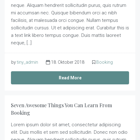
neque. Aliquam hendrerit sollicitudin purus, quis rutrum
mi accumsan nec. Quisque bibendum orci ac nibh
facilisis, at malesuada orci congue. Nullam tempus
sollicitudin cursus. Ut et adipiscing erat. Curabitur this is
a text link libero tempus congue. Duis mattis laoreet
neque, […]
by
tiny_admin
18. Oktober 2018
Booking
Read More
Seven Awesome Things You Can Learn From
Booking
Lorem ipsum dolor sit amet, consectetur adipiscing
elit. Duis mollis et sem sed sollicitudin. Donec non odio
neque. Aliquam hendrerit sollicitudin purus, quis rutrum